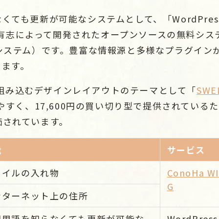
くても更新が可能なシステムとして、「WordPre
界中の有志によって開発されたオープンソースの無料シ
理システム）です。豊富な情報源と多様なプラグイン
きます。
sに組み込むデザインレイアウトのテーマとして「
SWE
いやすく、17,600円の買い切り型で提供されてい
価されています。
能
サービス
ァイルの入れ物
ConoHa W
G
ンターネット上の住所
門用語を知らなくても更新が可能な
WordPress