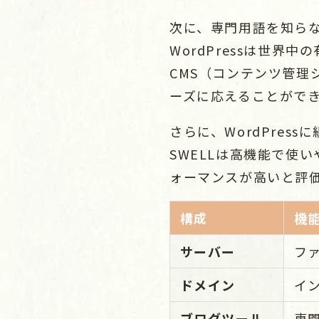
次に、専門用語を知らな
WordPressは世
CMS（コンテンツ管
ーズに応えることがで
さらに、WordPres
SWELLは高機能で使
ォーマンスが高いと評
構成
機
サーバー
フ
ドメイン
イ
ブログツール
専