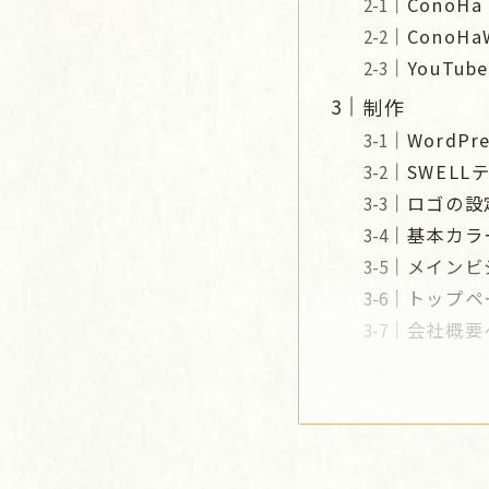
ConoH
ConoH
YouT
制作
WordP
SWELL
ロゴの設
基本カラ
メインビ
トップペ
会社概要