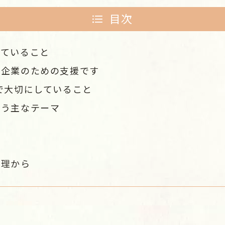
目次
っていること
の企業のための支援です
で大切にしていること
扱う主なテーマ
方
て
整理から