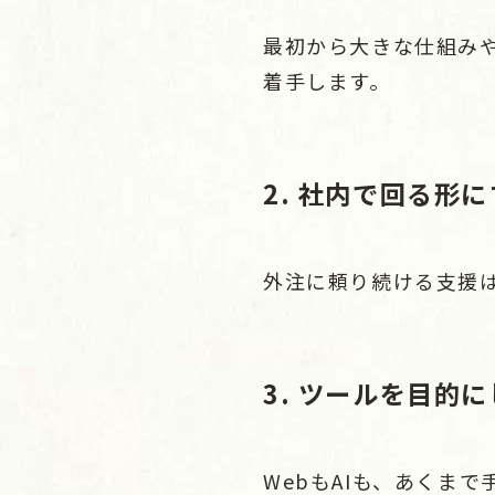
最初から大きな仕組み
着手します。
2. 社内で回る形
外注に頼り続ける支援
3. ツールを目的
WebもAIも、あくま