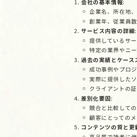
会社の基本情報
:
企業名、所在地
創業年、従業員
サービス内容の詳細
:
提供しているサ
特定の業界やニ
過去の実績とケース
成功事例やプロ
実際に提供した
クライアントの
差別化要因
:
競合と比較して
顧客にとってのメ
コンテンツの質と更
高品質で読者に